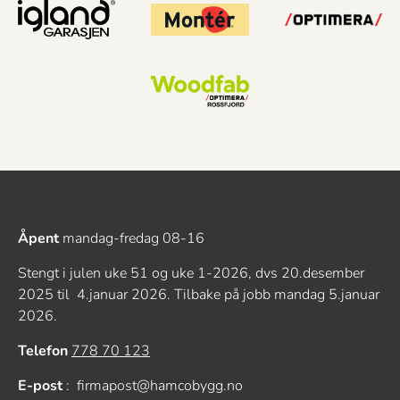
o
n
Åpent
mandag-fredag 08-16
Stengt i julen uke 51 og uke 1-2026, dvs 20.desember
2025 til 4.januar 2026. Tilbake på jobb mandag 5.januar
2026.
Telefon
778 70 123
E-post
: firmapost@hamcobygg.no