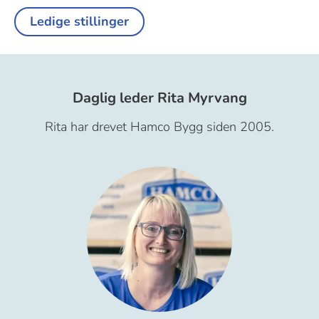
Ledige stillinger
A
Daglig leder Rita Myrvang
n
Rita har drevet Hamco Bygg siden 2005.
s
a
t
t
e