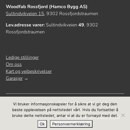
Woodfab Rossfjord (Hamco Bygg AS)
Sultindvikveien 15
, 9302 Rossfjordstraumen
Lev.adresse varer:
Sultindvikveien
49
, 9302
Rossfjordstraumen
Ledige stillinger
Om oss
Kart og veibeskrivelser
Garasjer
→
Alle rettigheter tilhører Hamco Bygg AS
Vi bruker informasjonskapsler for å sikre at vi gir deg den
Personvernerklæring
beste opplevelsen på nettstedet vårt. Hvis du fortsetter å
bruke dette nettstedet, antar vi at du er fornøyd med det.
Nettsiden er prosjektert og bygd av
Gnistdesign.no
Ok
Personvernerklæring