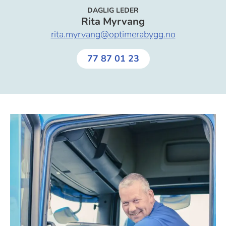
DAGLIG LEDER
Rita Myrvang
rita.myrvang@optimerabygg.no
77 87 01 23